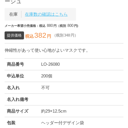
ージュ
在庫
在庫数の確認はこちら
880
800
メーカー希望小売価格：税込
円（税別
円)
382
提供価格
（税別
348
円）
税込
円
伸縮性があって使い心地がよいマスクです。
商品番号
LO-26080
申込単位
200個
名入れ
不可
名入れ備考
商品サイズ
約29×12.5cm
包装
ヘッダー付デザイン袋