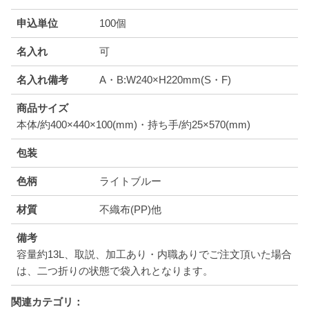
申込単位
100個
名入れ
可
名入れ備考
A・B:W240×H220mm(S・F)
商品サイズ
本体/約400×440×100(mm)・持ち手/約25×570(mm)
包装
色柄
ライトブルー
材質
不織布(PP)他
備考
容量約13L、取説、加工あり・内職ありでご注文頂いた場合
は、二つ折りの状態で袋入れとなります。
関連カテゴリ：