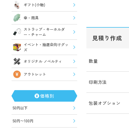
ギフト(小物)
傘・雨具
ストラップ・キーホルダ
ー・チャーム
見積り作成
イベント・抽選会向けグッ
ズ
数量
オリジナル ノベルティ
アウトレット
印刷方法
価格別
包装オプション
50円以下
50円〜100円