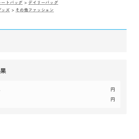
トートバッグ
>
デイリーバッグ
グッズ
>
その他ファッション
結果
代
円
円