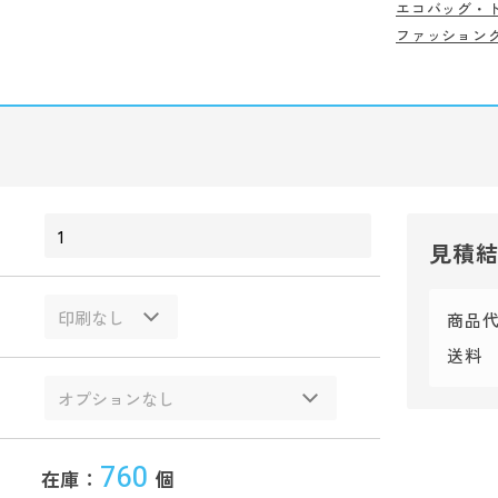
エコバッグ・
ファッション
見積
商品
送料
760
在庫：
個