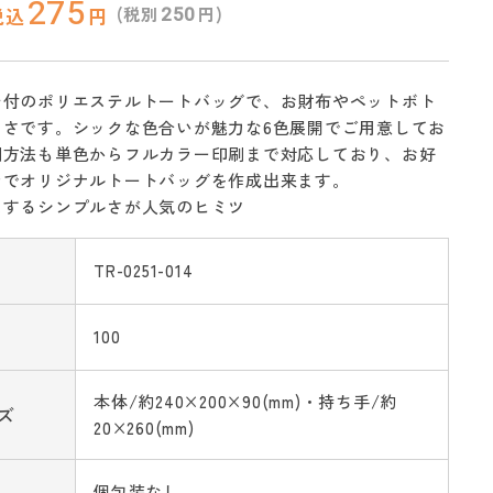
275
250
(税別
円)
税込
円
チ付のポリエステルトートバッグで、お財布やペットボト
きさです。シックな色合いが魅力な6色展開でご用意してお
刷方法も単色からフルカラー印刷まで対応しており、お好
ンでオリジナルトートバッグを作成出来ます。
えするシンプルさが人気のヒミツ
TR-0251-014
100
本体/約240×200×90(mm)・持ち手/約
ズ
20×260(mm)
個包装なし