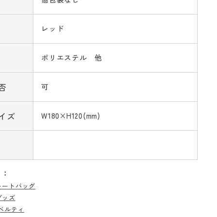
レッド
ポリエステル 他
否
可
イズ
W180×H120(mm)
リ：
トートバッグ
グッズ
ベルティ