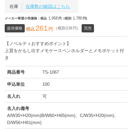
在庫
在庫数の確認はこちら
1,958
1,780
メーカー希望小売価格：税込
円（税別
円)
261
提供価格
（税別
238
円）
完売
税込
円
【ノベルティおすすめポイント】
上質をかもし出すメモケースペンホルダーとメモポケット付
き
商品番号
TS-1067
申込単位
100
名入れ
可
名入れ備考
A/W35×H20(mm)B/W60×H65(mm)、C/W35×H20(mm)、
D/W56×H61(mm)