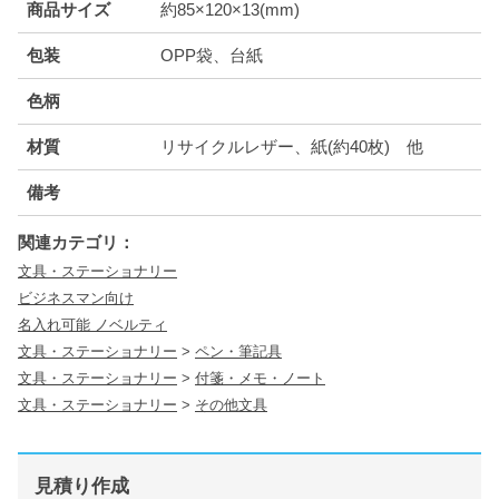
商品サイズ
約85×120×13(mm)
包装
OPP袋、台紙
色柄
材質
リサイクルレザー、紙(約40枚) 他
備考
関連カテゴリ：
文具・ステーショナリー
ビジネスマン向け
名入れ可能 ノベルティ
文具・ステーショナリー
>
ペン・筆記具
文具・ステーショナリー
>
付箋・メモ・ノート
文具・ステーショナリー
>
その他文具
見積り作成