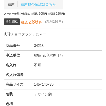
在庫
在庫数の確認はこちら
308
280
メーカー希望小売価格：税込
円（税別
円)
286
提供価格
（税別
260
円）
税込
円
肉球チョコクランチにゃー
商品番号
34218
申込単位
60個(20入×3ｶｰﾄﾝ)
名入れ
不可
名入れ備考
商品サイズ
145×140×70mm
包装
デザイン袋
色柄