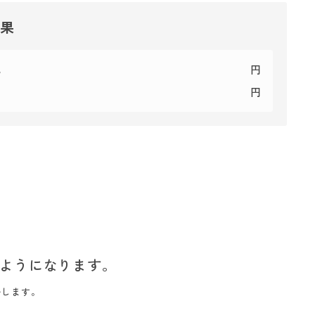
結果
代
円
円
ようになります。
いします。