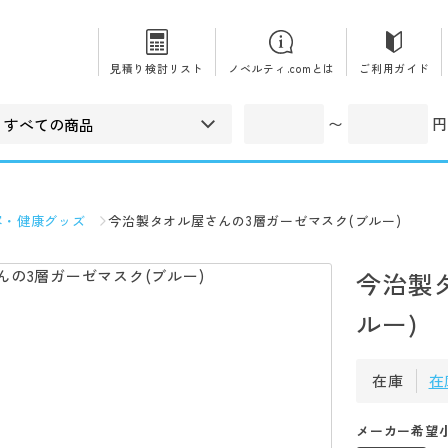
見積り検討リスト
ノベルティ.comとは
ご利用ガイド
〜
円
容・健康グッズ
今治製タオル屋さんの3層ガーゼマスク(ブルー)
今治製
ルー)
在庫
在
メーカー希望