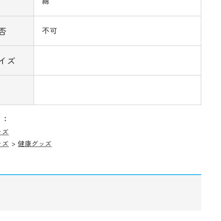
綿
否
不可
イズ
リ：
ッズ
ッズ
>
健康グッズ