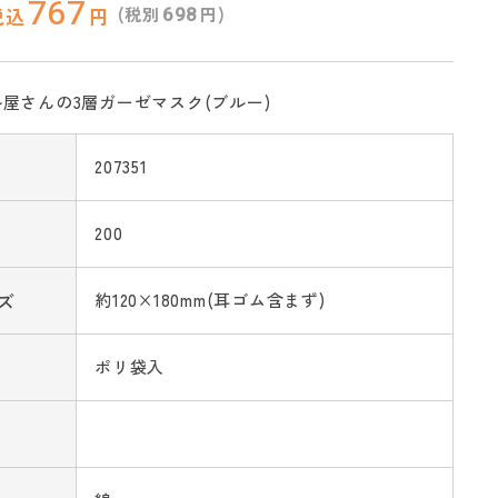
767
698
(税別
円)
税込
円
屋さんの3層ガーゼマスク(ブルー)
207351
200
ズ
約120×180mm(耳ゴム含まず)
ポリ袋入