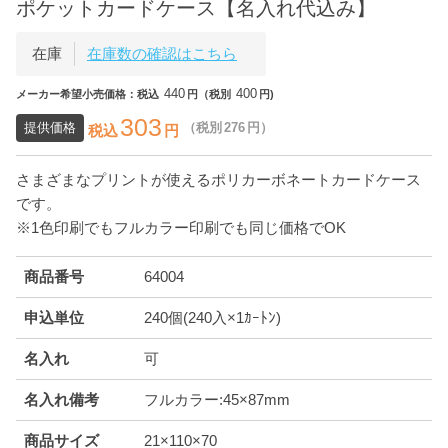
ポケットカードケース【名入れ代込み】
在庫
在庫数の確認はこちら
440
400
メーカー希望小売価格：税込
円（税別
円)
303
提供価格
（税別
276
円）
税込
円
さまざまなプリントが使えるポリカーボネートカードケース
です。
※1色印刷でもフルカラー印刷でも同じ価格でOK
商品番号
64004
申込単位
240個(240入×1ｶｰﾄﾝ)
名入れ
可
名入れ備考
フルカラー:45×87mm
商品サイズ
21×110×70