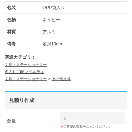
包装
OPP袋入り
色柄
ネイビー
材質
アルミ
備考
定規10cm
関連カテゴリ：
文具・ステーショナリー
名入れ可能 ノベルティ
文具・ステーショナリー
>
その他文具
見積り作成
数量
ご希望の数量をご入力ください。