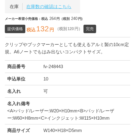
在庫
在庫数の確認はこちら
264
240
メーカー希望小売価格：税込
円（税別
円)
132
提供価格
（税別
120
円）
完売
税込
円
クリップやブックマーカーとしても使えるアルミ製の10cm定
規。A6ノートでもはみ出ないコンパクトサイズ。
商品番号
fv-248443
申込単位
10
名入れ
可
名入れ備考
<A>パッド/レーザー:W20×H10mm<B>パッド/レーザ
ー:W60×H8mm<C>インクジェット:W115×H10mm
商品サイズ
W140×H18×D5mm