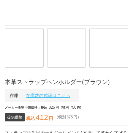
本革ストラップペンホルダー(ブラウン)
在庫
在庫数の確認はこちら
825
750
メーカー希望小売価格：税込
円（税別
円)
412
提供価格
（税別
375
円）
税込
円
ストラップの先端のホルダーにペンを1本挿して首から下げる