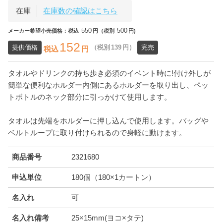
在庫
在庫数の確認はこちら
550
500
メーカー希望小売価格：税込
円（税別
円)
152
提供価格
（税別
139
円）
完売
税込
円
タオルやドリンクの持ち歩き必須のイベント時に!付け外しが
簡単な便利なホルダー内側にあるホルダーを取り出し、ペッ
トボトルのネック部分に引っかけて使用します。
タオルは先端をホルダーに押し込んで使用します。バッグや
ベルトループに取り付けられるので身軽に動けます。
商品番号
2321680
申込単位
180個（180×1カートン）
名入れ
可
名入れ備考
25×15mm(ヨコ×タテ)