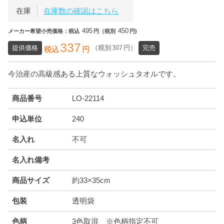
在庫
在庫数の確認はこちら
495
450
メーカー希望小売価格：税込
円（税別
円)
337
提供価格
（税別
307
円）
完売
税込
円
今治産の高級感ある上質なウォッシュタオルです。
商品番号
LO-22114
申込単位
240
名入れ
不可
名入れ備考
商品サイズ
約33×35cm
包装
透明袋
色柄
3色取混 ※色柄指定不可