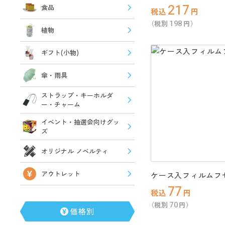
217
食品
税込
円
198
（税別
円）
植物
ギフト(小物)
傘・雨具
ストラップ・キーホルダ
ー・チャーム
イベント・抽選会向けグッ
ズ
オリジナル ノベルティ
アウトレット
ケース入フィルムフ
77
税込
円
70
（税別
円）
価格別