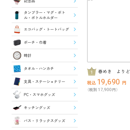
記念品
タンブラー・マグ・ボト
ル・ボトルホルダー
エコバッグ・トートバッグ
ポーチ・巾着
時計
タオル・ハンカチ
春めき より
抽選会30人用
19,690
文具・ステーショナリー
税込
円
17,900
（税別
円）
PC・スマホグッズ
キッチングッズ
バス・リラックスグッズ