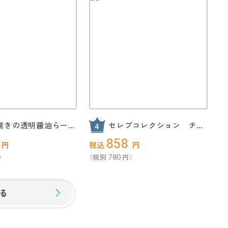
!驚きの透明醤油らーめ
セレブコレクション チョ
組
コケーキ
858
円
税込
円
780
）
（税別
円）
る