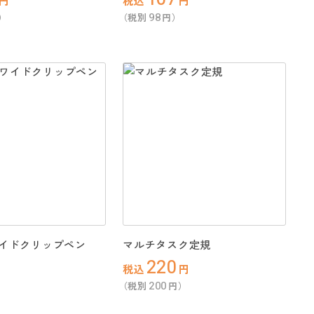
円
税込
円
98
）
（税別
円）
イドクリップペン
マルチタスク定規
220
税込
円
200
）
（税別
円）