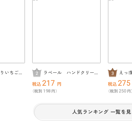
どりいちごの
ラベール ハンドクリーム
えっ
ギフト
ん2食
217
275
税込
円
税込
198
250
（税別
円）
（税別
円
人気ランキング 一覧を見