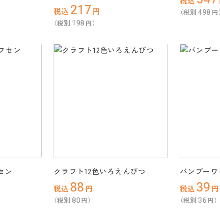
税込
217
税込
円
498
（税別
円
198
（税別
円）
セン
クラフト12色いろえんぴつ
バンブーワ
88
39
税込
円
税込
円
80
36
（税別
円）
（税別
円