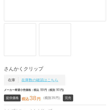
さんかくクリップ
在庫
在庫数の確認はこちら
99
90
メーカー希望小売価格：税込
円（税別
円)
38
提供価格
（税別
35
円）
完売
税込
円