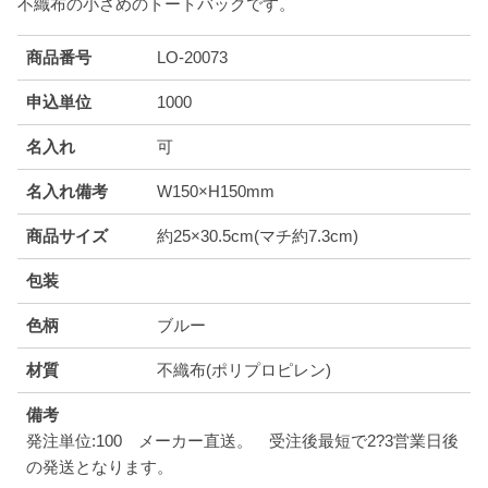
不織布の小さめのトートバックです。
商品番号
LO-20073
申込単位
1000
名入れ
可
名入れ備考
W150×H150mm
商品サイズ
約25×30.5cm(マチ約7.3cm)
包装
色柄
ブルー
材質
不織布(ポリプロピレン)
備考
発注単位:100 メーカー直送。 受注後最短で2?3営業日後
の発送となります。