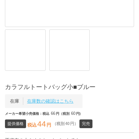
カラフルトートバッグ小■ブルー
在庫
在庫数の確認はこちら
66
60
メーカー希望小売価格：税込
円（税別
円)
44
提供価格
（税別
40
円）
完売
税込
円