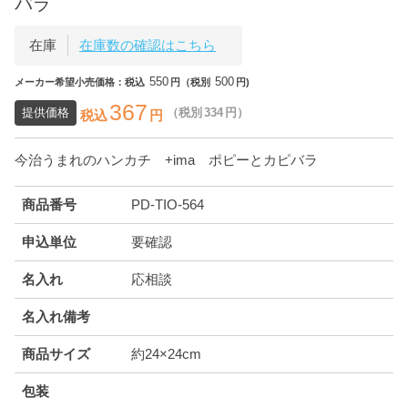
バラ
在庫
在庫数の確認はこちら
550
500
メーカー希望小売価格：税込
円（税別
円)
367
提供価格
（税別
334
円）
税込
円
今治うまれのハンカチ +ima ポピーとカピバラ
商品番号
PD-TIO-564
申込単位
要確認
名入れ
応相談
名入れ備考
商品サイズ
約24×24cm
包装