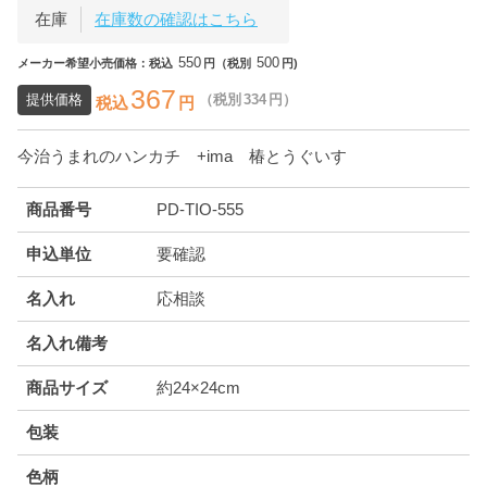
在庫
在庫数の確認はこちら
550
500
メーカー希望小売価格：税込
円（税別
円)
367
提供価格
（税別
334
円）
税込
円
今治うまれのハンカチ +ima 椿とうぐいす
商品番号
PD-TIO-555
申込単位
要確認
名入れ
応相談
名入れ備考
商品サイズ
約24×24cm
包装
色柄