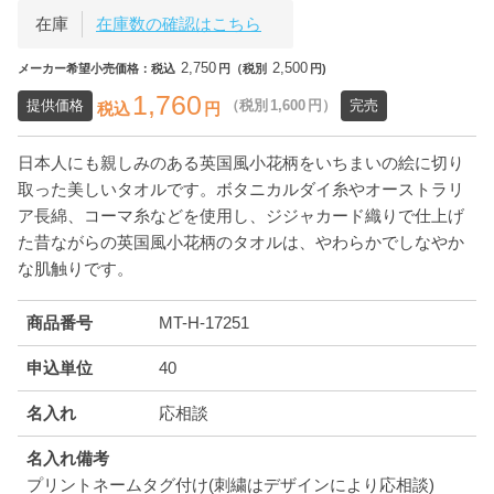
在庫
在庫数の確認はこちら
2,750
2,500
メーカー希望小売価格：税込
円（税別
円)
1,760
提供価格
（税別
1,600
円）
完売
税込
円
日本人にも親しみのある英国風小花柄をいちまいの絵に切り
取った美しいタオルです。ボタニカルダイ糸やオーストラリ
ア長綿、コーマ糸などを使用し、ジジャカード織りで仕上げ
た昔ながらの英国風小花柄のタオルは、やわらかでしなやか
な肌触りです。
商品番号
MT-H-17251
申込単位
40
名入れ
応相談
名入れ備考
プリントネームタグ付け(刺繍はデザインにより応相談)