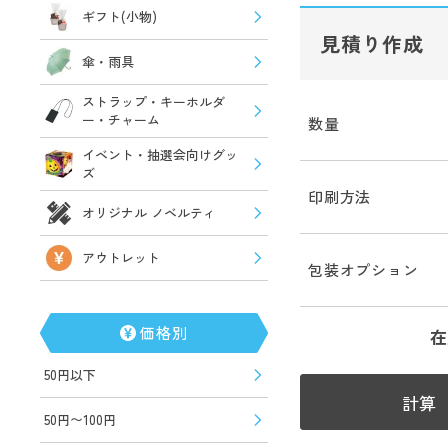
ギフト(小物)
見積り作成
傘・雨具
ストラップ・キーホルダ
ー・チャーム
数量
イベント・抽選会向けグッ
ズ
印刷方法
オリジナル ノベルティ
アウトレット
包装オプション
価格別
在
50円以下
計算
50円〜100円