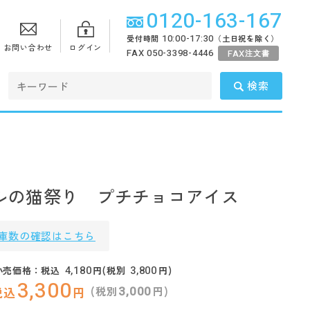
0120-163-167
10:00-17:30
受付時間
（土日祝を除く）
お問い合わせ
ログイン
FAX 050-3398-4446
FAX
注文書
検索
ルの猫祭り プチチョコアイス
庫数の確認はこちら
4,180
3,800
小売価格：税込
円(税別
円)
3,300
3,000
(税別
円)
税込
円