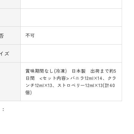
否
不可
イズ
賞味期間なし(冷凍) 日本製 出荷まで約5
日間 <セット内容> バニラ12ml×14、クラ
ンチ12ml×13、ストロベリー12ml×13(計40
個)
リ：