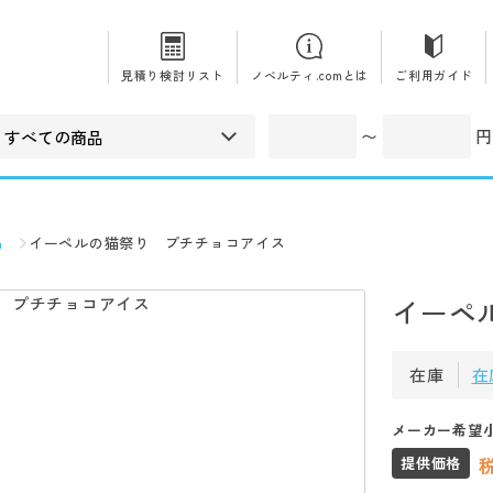
見積り検討リスト
ノベルティ.comとは
ご利用ガイド
〜
円
品
イーペルの猫祭り プチチョコアイス
イーペ
在庫
在
メーカー希望
提供価格