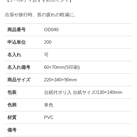
出張や旅行時、首の疲れの軽減に。
商品番号
OD040
申込単位
200
名入れ
可
名入れ備考
60×70mm(S印刷)
商品サイズ
220×340×90mm
包装
台紙付ポリ入 台紙サイズ/130×140mm
色柄
単色
材質
PVC
備考