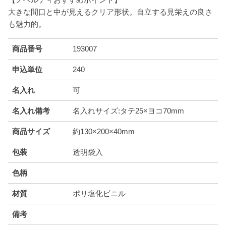
大きな間口と中が見えるクリア形状。自立する見栄えの良さ
も魅力的。
商品番号
193007
申込単位
240
名入れ
可
名入れ備考
名入れサイズ:タテ25×ヨコ70mm
商品サイズ
約130×200×40mm
包装
透明袋入
色柄
材質
ポリ塩化ビニル
備考