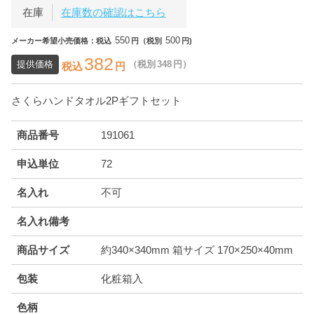
在庫
在庫数の確認はこちら
550
500
メーカー希望小売価格：税込
円（税別
円)
382
提供価格
（税別
348
円）
税込
円
さくらハンドタオル2Pギフトセット
商品番号
191061
申込単位
72
名入れ
不可
名入れ備考
商品サイズ
約340×340mm 箱サイズ 170×250×40mm
包装
化粧箱入
色柄