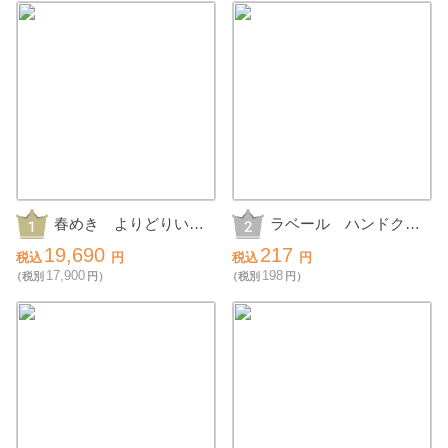
春めき よりどりいち
ラベール ハンドクリ
ごの抽選会30人用
ームギフト
19,690
217
税込
円
税込
円
17,900
198
（税別
円）
（税別
円）