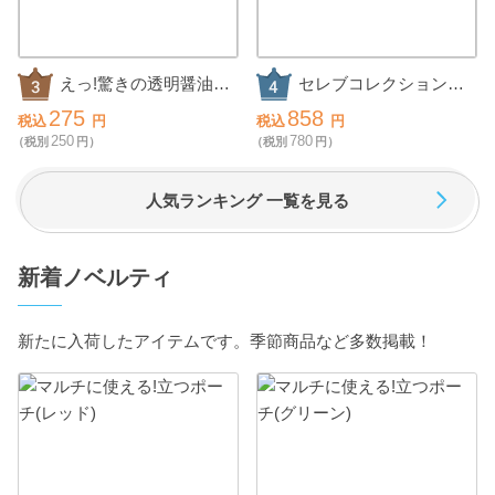
えっ!驚きの透明醤油ら
セレブコレクション
ーめん2食組
チョコケーキ
275
858
税込
円
税込
円
250
780
（税別
円）
（税別
円）
人気ランキング 一覧を見る
新着ノベルティ
新たに入荷したアイテムです。季節商品など多数掲載！