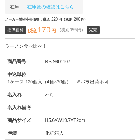
在庫
在庫数の確認はこちら
220
200
メーカー希望小売価格：税込
円（税別
円)
170
提供価格
（税別
155
円）
完売
税込
円
ラーメン食べ比べ!!
商品番号
RS-9901107
申込単位
1ケース 120個入（4種×30個） ※バラ出荷不可
名入れ
不可
名入れ備考
商品サイズ
H5.6×W19.7×T2cm
包装
化粧箱入