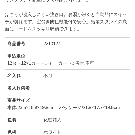
ほこりが侵入しにくい注ぎ口。お湯が沸くと自動的にスイッ
チが切れます。空焚き防止機能付で安心。給電スタンドの底
面にコードをスッキリ収納できます。
商品番号
2213127
申込単位
12台（12×1カートン） カートン割れ不可
名入れ
不可
名入れ備考
商品サイズ
本体/23.5×15.9×19.8cm パッケージ/21.8×17.7×19.5cm
包装
化粧箱入
色柄
ホワイト