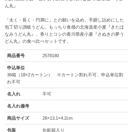
ん丸』
「太く・長く・円満に」との願いを込め、手廻し詰めにした
包丁切り讃岐うどん。もっちり食感の北海道産小麦『きたほ
なみうどん丸』、香りとコシの香川県産小麦『さぬきの夢う
どん丸』の食べ比べセットです。
商品番号
2578180
申込単位
36箱（18×2カートン） ※カートン割れ不可、申込単位割
れ不可
名入れ
不可
名入れ備考
商品サイズ
26×13.1×4.2cm
包装
化粧箱入り