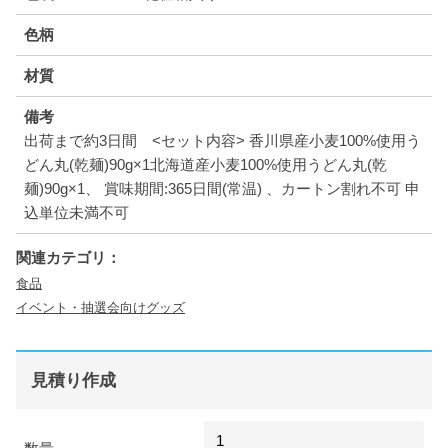
色柄
材質
備考
出荷まで約3日間 <セット内容> 香川県産小麦100%使用う
どん丸(乾麺)90g×1北海道産小麦100%使用うどん丸(乾
麺)90g×1、 賞味期間:365日間(常温) 、カートン割れ不可 申
込単位未満不可
関連カテゴリ：
食品
イベント・抽選会向けグッズ
見積り作成