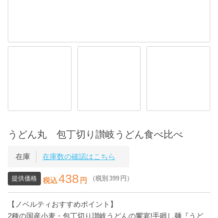
うどん丸 包丁切り讃岐うどん食べ比べ
在庫
在庫数の確認はこちら
438
提供価格
（税別
399
円）
税込
円
【ノベルティおすすめポイント】
2種の国産小麦・包丁切り讃岐うどんの饗宴!手廻し麺『うど