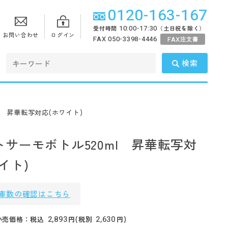
0120-163-167
10:00-17:30
受付時間
（土日祝を除く）
お問い合わせ
ログイン
FAX 050-3398-4446
FAX
注文書
検索
l 昇華転写対応(ホワイト)
サーモボトル520ml 昇華転写対
イト)
庫数の確認はこちら
2,893
2,630
小売価格：税込
円(税別
円)