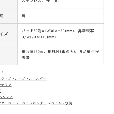
ステンレス、PP 他
否
可
パッド印刷A/W30×H30(mm)、昇華転写
イズ
B/W170×H70(mm)
※容量520ml、取説付(紙箱面)、食品衛生検
査済
リ：
マグ・ボトル・ボトルホルダー
ンテリア
ズ
ベルティ
マグ・ボトル・ボトルホルダー
>
ボトル・水筒