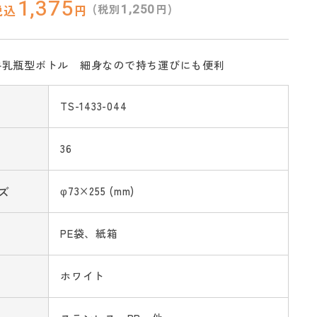
1,375
1,250
(税別
円)
税込
円
牛乳瓶型ボトル 細身なので持ち運びにも便利
TS-1433-044
36
ズ
φ73×255 (mm)
PE袋、紙箱
ホワイト