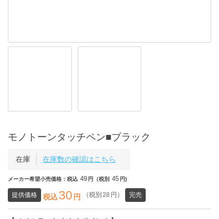
モノトーンタッチペン■ブラック
在庫
在庫数の確認はこちら
49
45
メーカー希望小売価格：税込
円（税別
円)
30
提供価格
（税別
28
円）
完売
税込
円