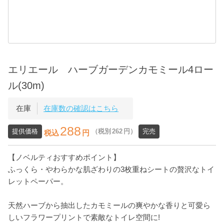
エリエール ハーブガーデンカモミール4ロー
ル(30m)
在庫
在庫数の確認はこちら
288
提供価格
（税別
262
円）
完売
税込
円
【ノベルティおすすめポイント】
ふっくら・やわらかな肌ざわりの3枚重ねシートの贅沢なトイ
レットペーパー。
天然ハーブから抽出したカモミールの爽やかな香りと可愛ら
しいフラワープリントで素敵なトイレ空間に!