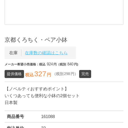
京都くろちく・ペア小鉢
在庫
在庫数の確認はこちら
924
840
メーカー希望小売価格：税込
円（税別
円)
327
提供価格
（税別
298
円）
完売
税込
円
【ノベルティおすすめポイント】
いくつあっても便利な小鉢の2個セット
日本製
商品番号
161088