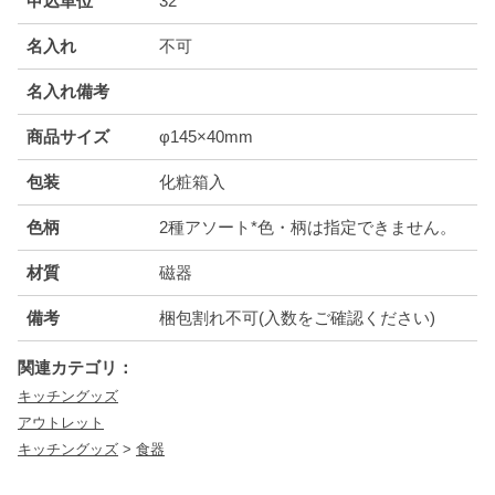
申込単位
32
名入れ
不可
名入れ備考
商品サイズ
φ145×40mm
包装
化粧箱入
色柄
2種アソート*色・柄は指定できません。
材質
磁器
備考
梱包割れ不可(入数をご確認ください)
関連カテゴリ：
キッチングッズ
アウトレット
キッチングッズ
>
食器