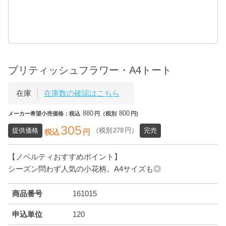
ブリティッシュフラワー・A4トート
在庫
在庫数の確認はこちら
880
800
メーカー希望小売価格：税込
円（税別
円)
305
提供価格
（税別
278
円）
完売
税込
円
【ノベルティおすすめポイント】
シーズン問わず人気の小花柄。A4サイズも◎
商品番号
161015
申込単位
120