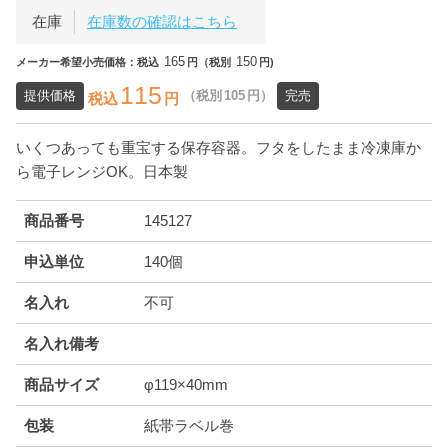
在庫
在庫数の確認はこちら
165
150
メーカー希望小売価格：税込
円（税別
円)
115
提供価格
（税別
105
円）
完売
税込
円
いくつあっても重宝する保存容器。フタをしたまま冷凍庫か
ら電子レンジOK。日本製
商品番号
145127
申込単位
140個
名入れ
不可
名入れ備考
商品サイズ
φ119×40mm
包装
紙帯ラベル巻