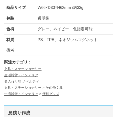
商品サイズ
W66×D30×H62mm /約33g
包装
透明袋
色柄
グレー、ネイビー 色指定可能
材質
PS、TPR、ネオジウムマグネット
備考
関連カテゴリ：
文具・ステーショナリー
生活雑貨・インテリア
名入れ可能 ノベルティ
文具・ステーショナリー
>
その他文具
生活雑貨・インテリア
>
便利グッズ
見積り作成