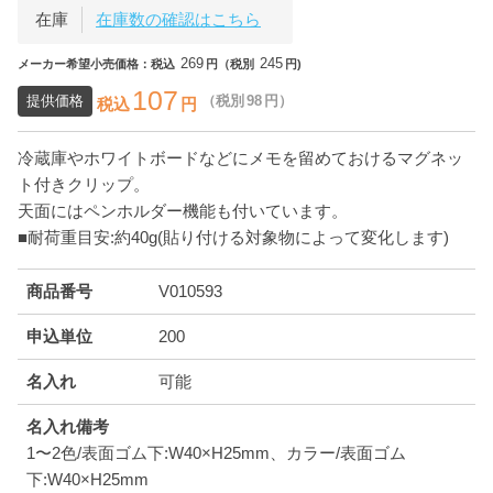
在庫
在庫数の確認はこちら
269
245
メーカー希望小売価格：税込
円（税別
円)
107
提供価格
（税別
98
円）
税込
円
冷蔵庫やホワイトボードなどにメモを留めておけるマグネッ
ト付きクリップ。
天面にはペンホルダー機能も付いています。
■耐荷重目安:約40g(貼り付ける対象物によって変化します)
商品番号
V010593
申込単位
200
名入れ
可能
名入れ備考
1〜2色/表面ゴム下:W40×H25mm、カラー/表面ゴム
下:W40×H25mm