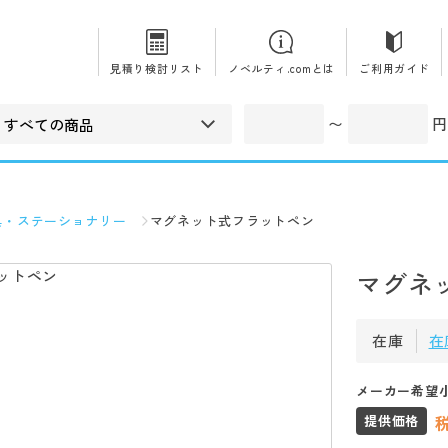
見積り検討リスト
ノベルティ.comとは
ご利用ガイド
〜
円
具・ステーショナリー
マグネット式フラットペン
マグネ
在庫
在
メーカー希望
提供価格