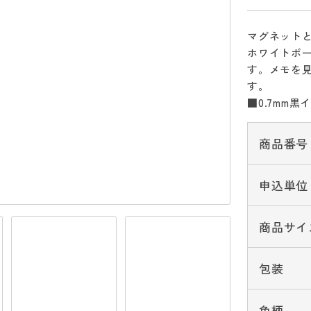
マグネット
ホワイトボ
す。メモを
す。
■0.7mm黒
商品番号
申込単位
商品サイ
包装
色柄