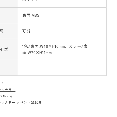
表面:ABS
否
可能
1色/表面:W40×H10mm、カラー/表
イズ
面:W70×H11mm
リ：
ショナリー
ベルティ
ショナリー
>
ペン・筆記具