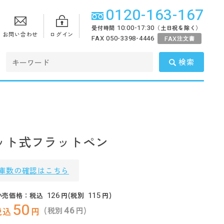
0120-163-167
10:00-17:30
受付時間
（土日祝を除く）
お問い合わせ
ログイン
FAX 050-3398-4446
FAX
注文書
検索
ット式フラットペン
庫数の確認はこちら
126
115
小売価格：税込
円(税別
円)
50
46
(税別
円)
税込
円