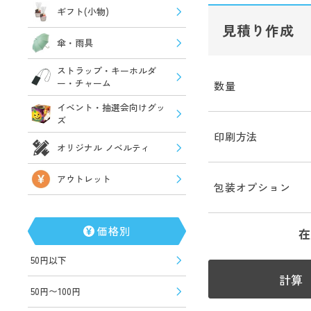
ギフト(小物)
見積り作成
傘・雨具
ストラップ・キーホルダ
ー・チャーム
数量
イベント・抽選会向けグッ
ズ
印刷方法
オリジナル ノベルティ
アウトレット
包装オプション
価格別
在
50円以下
計算
50円〜100円