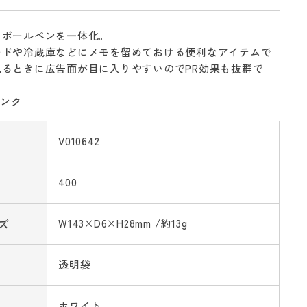
とボールペンを一体化。
ードや冷蔵庫などにメモを留めておける便利なアイテムで
見るときに広告面が目に入りやすいのでPR効果も抜群で
インク
V010642
400
ズ
W143×D6×H28mm /約13g
透明袋
ホワイト