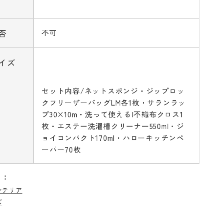
否
不可
イズ
セット内容/ネットスポンジ・ジップロッ
クフリーザーバッグLM各1枚・サランラッ
プ30×10m・洗って使える!不織布クロス1
枚・エステー洗濯槽クリーナー550ml・ジ
ョイコンパクト170ml・ハローキッチンペ
ーパー70枚
リ：
ンテリア
ズ