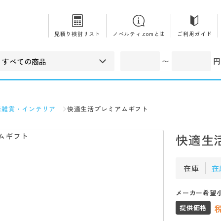
見積り検討リスト
ノベルティ.comとは
ご利用ガイド
〜
円
活雑貨・インテリア
快適生活プレミアムギフト
快適生
在庫
在
メーカー希望
提供価格