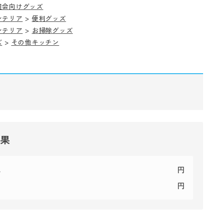
選会向けグッズ
ンテリア
>
便利グッズ
ンテリア
>
お掃除グッズ
ズ
>
その他キッチン
結果
代
円
円