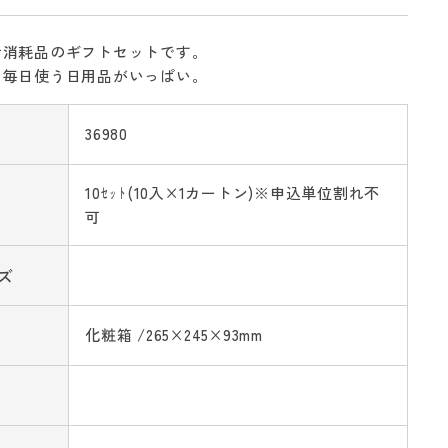
活消耗品のギフトセットです。
も毎日使う日用品がいっぱい。
36980
10ｾｯﾄ(10入×1カートン)※申込単位割れ不
可
ズ
化粧箱 /265×245×93mm