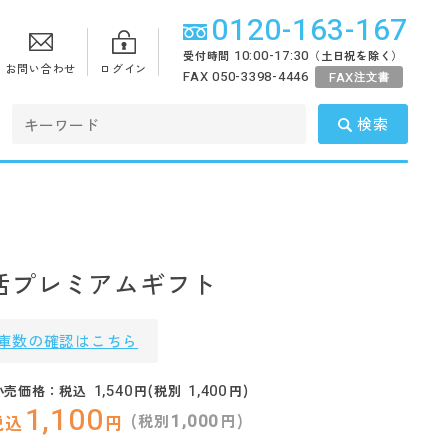
0120-163-167
10:00-17:30
受付時間
（土日祝を除く）
お問い合わせ
ログイン
FAX 050-3398-4446
FAX
注文書
検索
活プレミアムギフト
庫数の確認はこちら
1,540
1,400
小売価格：税込
円(税別
円)
1,100
1,000
(税別
円)
税込
円