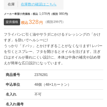
在庫
在庫数の確認はこちら
1,078
980
メーカー希望小売価格：税込
円（税別
円)
328
提供価格
（税別
299
円）
税込
円
フライパンに引く油やサラダにかけるドレッシングの「かけ
すぎ」を防いでヘルシーに!
うっかり「ドバッ」とかけすぎることがなくなります! レバー
を引くとスプレー、フタを開けるとオイルを注げます。注ぎ
口はオイルが垂れにくい設計に、本体は中身の補充や詰め替
えが簡単な広口設計になっています。
商品番号
2376281
申込単位
48個（48×1カートン）
名入れ
不可
名入れ備考