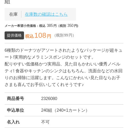
組
在庫
在庫数の確認はこちら
385
350
メーカー希望小売価格：税込
円（税別
円)
108
提供価格
（税別
99
円）
税込
円
6種類のドーナツがアソートされたようなパッケージが超キュ
ート!実用的なメラミンスポンジのセットです。
配りやすい低価格かつ実用品、見た目もかわいい優秀ノベル
ティ! 食器やキッチンのシンクはもちろん、洗面台などの水回
りのお掃除に活躍します。こんなにかわいい見た目ならお子
さまも喜んでお手伝いしてくれそうです♪
商品番号
2326080
申込単位
240組（240×1カートン）
名入れ
不可