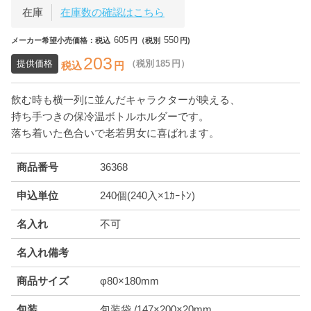
在庫
在庫数の確認はこちら
605
550
メーカー希望小売価格：税込
円（税別
円)
203
提供価格
（税別
185
円）
税込
円
飲む時も横一列に並んだキャラクターが映える、
持ち手つきの保冷温ボトルホルダーです。
落ち着いた色合いで老若男女に喜ばれます。
商品番号
36368
申込単位
240個(240入×1ｶｰﾄﾝ)
名入れ
不可
名入れ備考
商品サイズ
φ80×180mm
包装
包装袋 /147×200×20mm