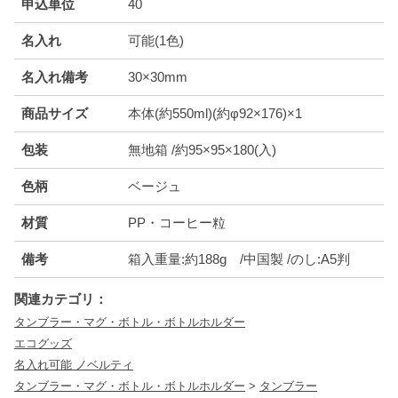
申込単位
40
名入れ
可能(1色)
名入れ備考
30×30mm
商品サイズ
本体(約550ml)(約φ92×176)×1
包装
無地箱 /約95×95×180(入)
色柄
ベージュ
材質
PP・コーヒー粒
備考
箱入重量:約188g /中国製 /のし:A5判
関連カテゴリ：
タンブラー・マグ・ボトル・ボトルホルダー
エコグッズ
名入れ可能 ノベルティ
タンブラー・マグ・ボトル・ボトルホルダー
>
タンブラー