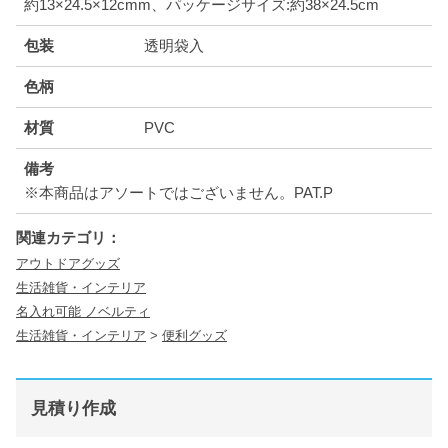
約13×24.5×12cmm、パッケージサイズ:約38×24.5cm
包装
透明袋入
色柄
材質
PVC
備考
※本商品はアソートではございません。PAT.P
関連カテゴリ：
アウトドアグッズ
生活雑貨・インテリア
名入れ可能 ノベルティ
生活雑貨・インテリア
>
便利グッズ
見積り作成