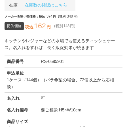
在庫
在庫数の確認はこちら
374
340
メーカー希望小売価格：税込
円（税別
円)
162
提供価格
（税別
148
円）
税込
円
キッチンやレジャーなどの水場でも使えるティッシュケー
ス。名入れをすれば、長く販促効果が続きます
商品番号
RS-0589901
申込単位
1ケース（144個）（バラ希望の場合、72個以上から応相
談）
名入れ
可
名入れ備考
要ご相談 H5×W10cm
商品サイズ