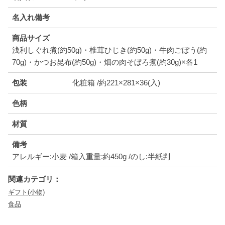
名入れ備考
商品サイズ
浅利しぐれ煮(約50g)・椎茸ひじき(約50g)・牛肉ごぼう(約
70g)・かつお昆布(約50g)・畑の肉そぼろ煮(約30g)×各1
包装
化粧箱 /約221×281×36(入)
色柄
材質
備考
アレルギー:小麦 /箱入重量:約450g /のし:半紙判
関連カテゴリ：
ギフト(小物)
食品