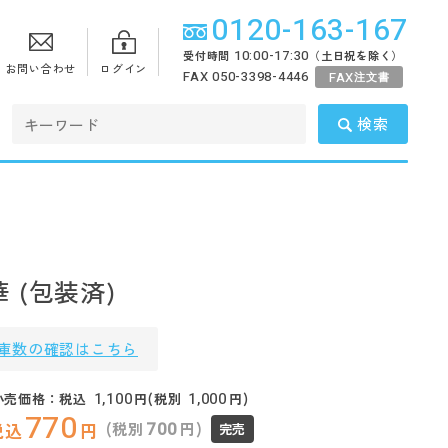
0120-163-167
10:00-17:30
受付時間
（土日祝を除く）
お問い合わせ
ログイン
FAX 050-3398-4446
FAX
注文書
検索
 (包装済)
庫数の確認はこちら
1,100
1,000
小売価格：税込
円(税別
円)
770
700
(税別
円)
税込
円
完売