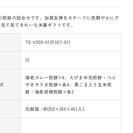
%の煎餅の詰合せです。加賀友禅をモチーフに色鮮やかにデ
た目で見てきれいな米菓ギフトです。
TE-V305-01(P307-01)
15
海老カレー煎餅×6、えびまめ花煎餅・つぶ
ズ
やきサラダ煎餅×各4、黒ごま入り玄米煎
餅・海老胡椒煎餅×各3
化粧箱 /約250×250×45(入)