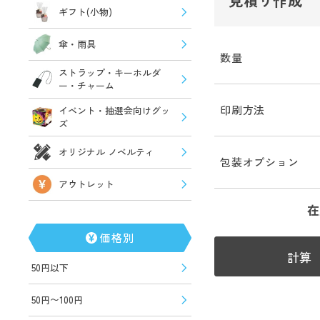
見積り作成
ギフト(小物)
傘・雨具
数量
ストラップ・キーホルダ
ー・チャーム
印刷方法
イベント・抽選会向けグッ
ズ
オリジナル ノベルティ
包装オプション
アウトレット
在
価格別
計算
50円以下
50円〜100円