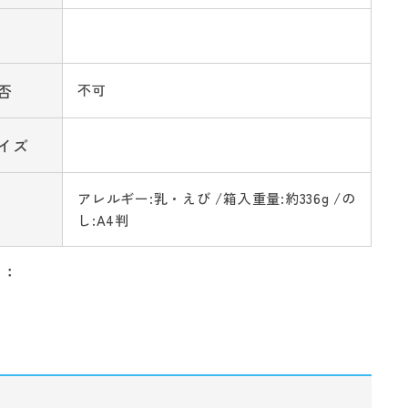
否
不可
イズ
アレルギー:乳・えび /箱入重量:約336g /の
し:A4判
リ：