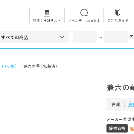
見積り検討リスト
ノベルティ.comとは
ご利用ガイド
〜
円
ト(小物)
兼六の華 (包装済)
兼六の華
在庫
在
メーカー希望
提供価格