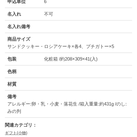
申込単位
6
名入れ
不可
名入れ備考
商品サイズ
サンドクッキー・ロシアケーキ×各4、プチガトー×5
包装
化粧箱 /約208×309×41(入)
色柄
材質
備考
アレルギー:卵・乳・小麦・落花生 /箱入重量:約431g /のし:
みの判
関連カテゴリ：
ギフト(小物)