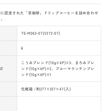
撰に認定された「京珈琲」ドリップコーヒーを詰め合わせ
す。
TE-M263-07(V272-07)
6
こうみブレンド(10g×4P)×3、まろみブレ
ズ
ンド(10g×4P)×2、ブルーマウンテンブレ
ンド(10g×4P)×1
化粧箱 /約277×337×47(入)