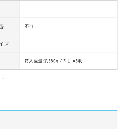
否
不可
イズ
箱入重量:約580g /のし:A3判
リ：