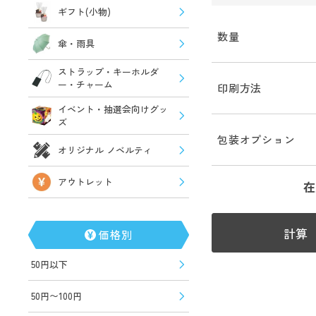
ギフト(小物)
数量
傘・雨具
ストラップ・キーホルダ
ー・チャーム
印刷方法
イベント・抽選会向けグッ
ズ
包装オプション
オリジナル ノベルティ
アウトレット
在
計算
価格別
50円以下
50円〜100円