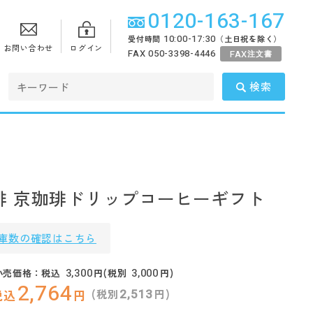
0120-163-167
10:00-17:30
受付時間
（土日祝を除く）
お問い合わせ
ログイン
FAX 050-3398-4446
FAX
注文書
検索
琲 京珈琲ドリップコーヒーギフト
庫数の確認はこちら
3,300
3,000
小売価格：税込
円(税別
円)
2,764
2,513
(税別
円)
税込
円