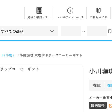
見積り検討リスト
ノベルティ.comとは
ご利用ガイド
〜
円
ト(小物)
小川珈琲 京珈琲ドリップコーヒーギフト
小川珈
在庫
在
メーカー希望
提供価格