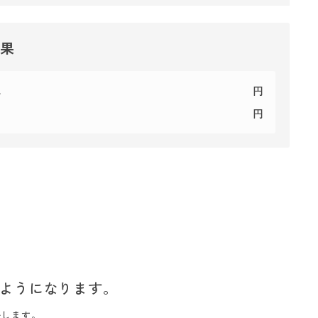
結果
代
円
円
ようになります。
いします。