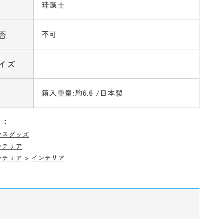
珪藻土
否
不可
イズ
箱入重量:約6.6 /日本製
リ：
クスグッズ
ンテリア
ンテリア
>
インテリア