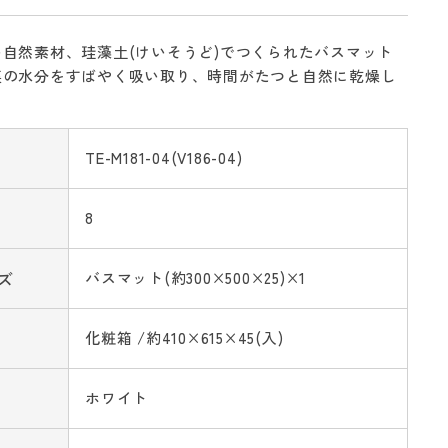
自然素材、珪藻土(けいそうど)でつくられたバスマット
裏の水分をすばやく吸い取り、時間がたつと自然に乾燥し
TE-M181-04(V186-04)
8
ズ
バスマット(約300×500×25)×1
化粧箱 /約410×615×45(入)
ホワイト