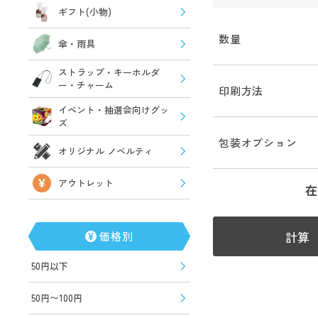
ギフト(小物)
数量
傘・雨具
ストラップ・キーホルダ
ー・チャーム
印刷方法
イベント・抽選会向けグッ
ズ
包装オプション
オリジナル ノベルティ
アウトレット
在
計算
価格別
50円以下
50円〜100円