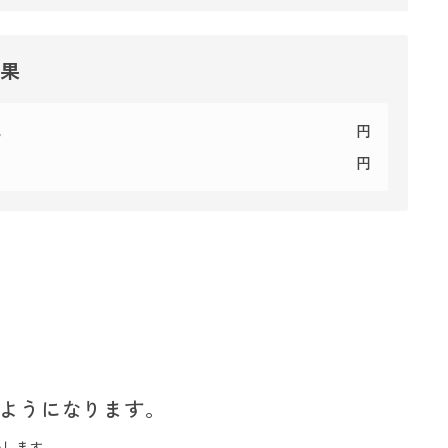
結果
代
円
円
ようになります。
いします。