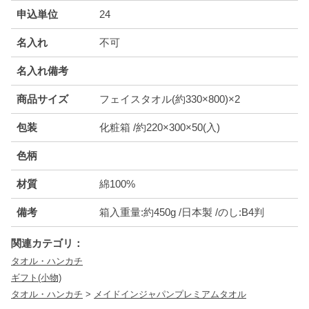
申込単位
24
名入れ
不可
名入れ備考
商品サイズ
フェイスタオル(約330×800)×2
包装
化粧箱 /約220×300×50(入)
色柄
材質
綿100%
備考
箱入重量:約450g /日本製 /のし:B4判
関連カテゴリ：
タオル・ハンカチ
ギフト(小物)
タオル・ハンカチ
>
メイドインジャパンプレミアムタオル