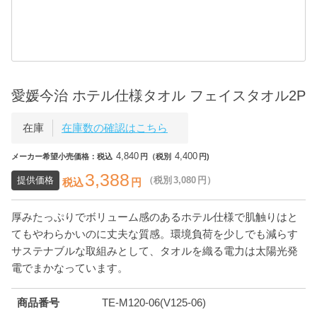
愛媛今治 ホテル仕様タオル フェイスタオル2P
在庫
在庫数の確認はこちら
4,840
4,400
メーカー希望小売価格：税込
円（税別
円)
3,388
提供価格
（税別
3,080
円）
税込
円
厚みたっぷりでボリューム感のあるホテル仕様で肌触りはと
てもやわらかいのに丈夫な質感。環境負荷を少しでも減らす
サステナブルな取組みとして、タオルを織る電力は太陽光発
電でまかなっています。
商品番号
TE-M120-06(V125-06)