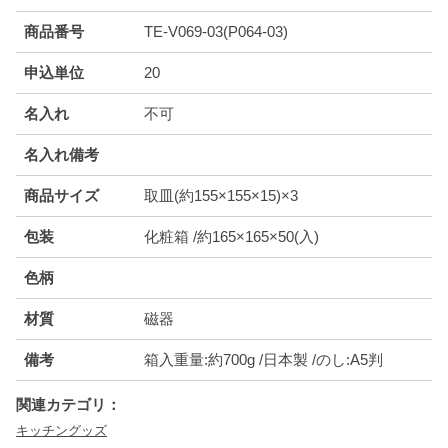
商品番号
TE-V069-03(P064-03)
申込単位
20
名入れ
不可
名入れ備考
商品サイズ
取皿(約155×155×15)×3
包装
化粧箱 /約165×165×50(入)
色柄
材質
磁器
備考
箱入重量:約700g /日本製 /のし:A5判
関連カテゴリ：
キッチングッズ