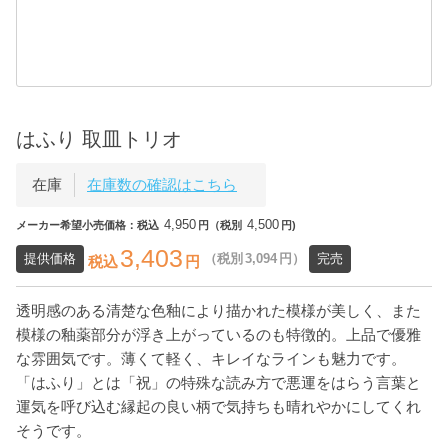
はふり 取皿トリオ
在庫
在庫数の確認はこちら
4,950
4,500
メーカー希望小売価格：税込
円（税別
円)
3,403
提供価格
（税別
3,094
円）
完売
税込
円
透明感のある清楚な色釉により描かれた模様が美しく、また
模様の釉薬部分が浮き上がっているのも特徴的。上品で優雅
な雰囲気です。薄くて軽く、キレイなラインも魅力です。
「はふり」とは「祝」の特殊な読み方で悪運をはらう言葉と
運気を呼び込む縁起の良い柄で気持ちも晴れやかにしてくれ
そうです。