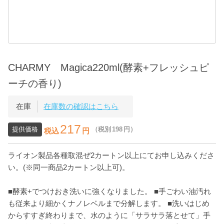
CHARMY Magica220ml(酵素+フレッシュピ
ーチの香り)
在庫
在庫数の確認はこちら
217
提供価格
（税別
198
円）
税込
円
ライオン製品各種取混ぜ2カートン以上にてお申し込みくださ
い。(※同一商品2カートン以上可)。
■酵素+でつけおき洗いに強くなりました。 ■手ごわい油汚れ
も従来より細かくナノレベルまで分解します。 ■洗いはじめ
からすすぎ終わりまで、水のように「サラサラ落とせて」手