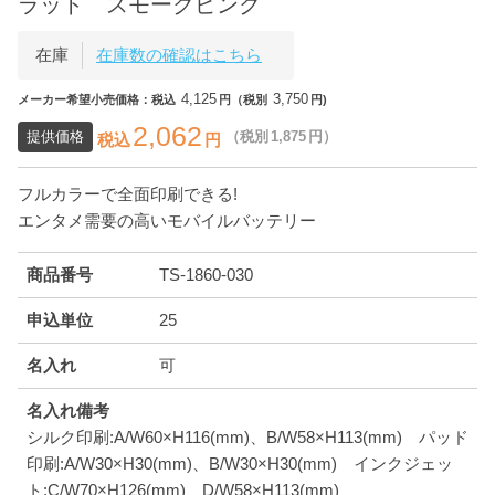
ラット スモークピンク
在庫
在庫数の確認はこちら
4,125
3,750
メーカー希望小売価格：税込
円（税別
円)
2,062
提供価格
（税別
1,875
円）
税込
円
フルカラーで全面印刷できる!
エンタメ需要の高いモバイルバッテリー
商品番号
TS-1860-030
申込単位
25
名入れ
可
名入れ備考
シルク印刷:A/W60×H116(mm)、B/W58×H113(mm) パッド
印刷:A/W30×H30(mm)、B/W30×H30(mm) インクジェッ
ト:C/W70×H126(mm)、D/W58×H113(mm)