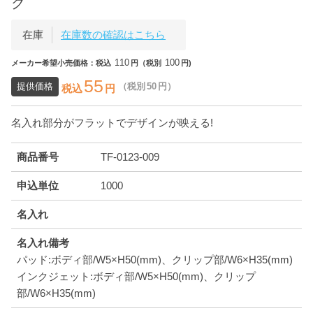
ク
在庫
在庫数の確認はこちら
110
100
メーカー希望小売価格：税込
円（税別
円)
55
提供価格
（税別
50
円）
税込
円
名入れ部分がフラットでデザインが映える!
商品番号
TF-0123-009
申込単位
1000
名入れ
名入れ備考
パッド:ボディ部/W5×H50(mm)、クリップ部/W6×H35(mm)
インクジェット:ボディ部/W5×H50(mm)、クリップ
部/W6×H35(mm)