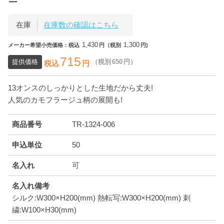
ー
在庫
在庫数の確認はこちら
1,430
1,300
メーカー希望小売価格：税込
円（税別
円)
715
提供価格
（税別
650
円）
税込
円
13オンスのしっかりとした生地だから丈夫!
人気のカモフラージュ柄の展開も!
商品番号
TR-1324-006
申込単位
50
名入れ
可
名入れ備考
シルク:W300×H200(mm) 熱転写:W300×H200(mm) 刺
繍:W100×H30(mm)